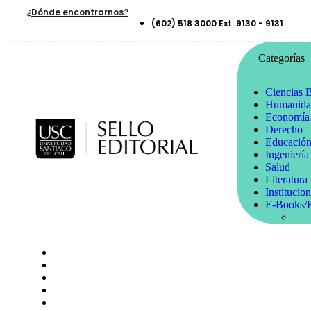
¿Dónde encontrarnos?
(602) 518 3000 Ext. 9130 - 9131
Categorías
Ciencias B
Humanidad
Economía 
Derecho
Educació
Ingeniería
Salud
Literatura
Institucion
E-Books