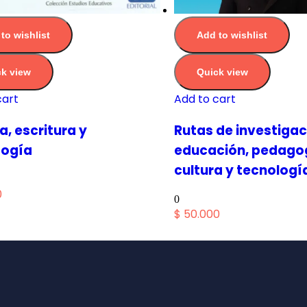
to wishlist
Add to wishlist
k view
Quick view
cart
Add to cart
a, escritura y
Rutas de investigac
ogía
educación, pedago
cultura y tecnologí
0
0
$
50.000