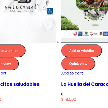
to wishlist
Add to wishlist
k view
Quick view
cart
Add to cart
citos saludables
La Huella del Carac
0
0
$
18.000