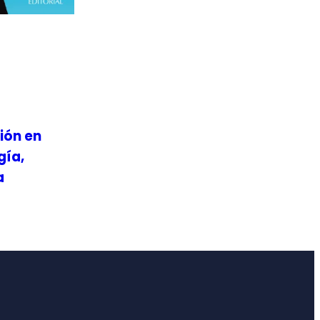
ión en
gía,
a