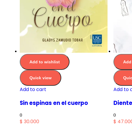
Add to wishlist
Add 
Quick view
Quic
Add to cart
Add to 
Sin espinas en el cuerpo
Diente
0
0
$
30.000
$
47.00