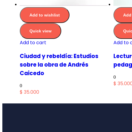
Add to wishlist
Add 
Quick view
Quic
Add to cart
Add to 
Ciudad y rebeldía: Estudios
Lectur
sobre la obra de Andrés
pedag
Caicedo
0
$
35.00
0
$
35.000