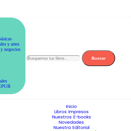
ásicas
es y artes
y negocios
Buscar
n
ales
/EPUB
Inicio
Libros Impresos
Nuestros E-books
Novedades
Nuestra Editorial