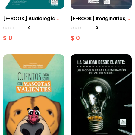
[E-BOOK] Audiología
[E-BOOK] Imaginarios,
básica para estudiantes
representaciones e
0
0
identidades sociales en
$
0
$
0
América Latina