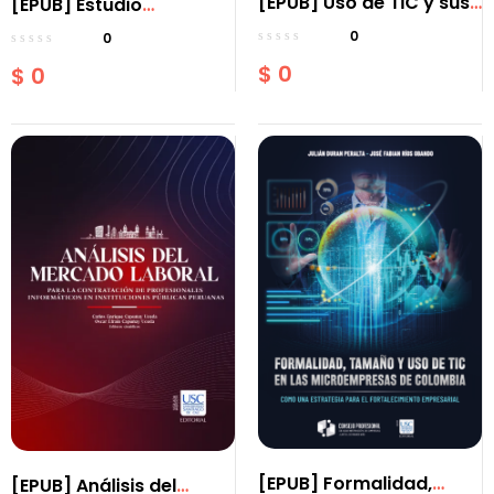
[EPUB] Uso de TIC y sus
[EPUB] Estudio
determinantes en las
Comparativo entre
0
0
microempresas de
Lenguajes Textuales y
$
0
$
0
Colombia
Lenguajes Visuales
Caso: PiCO y GraPiCO
(copia)
[EPUB] Formalidad,
[EPUB] Análisis del