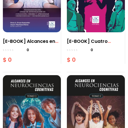
[E-BOOK] Alcances en
[E-BOOK] Cuatro
neurociencias
críticas filosóficas de
0
0
cognitivas – Tomo IV:
Michel Foucault al
$
0
$
0
Fundamentacion en la
psicoanálisis de
lineas de investigacion
Sigmund Freud
en neurociencias y
neurodesarrollo,
cognicion, cerebro y
aprendizaje.