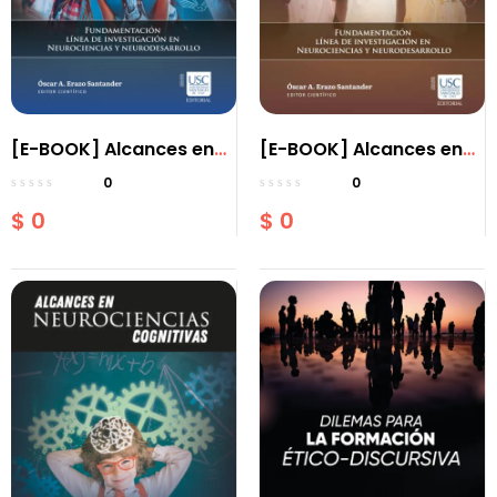
[E-BOOK] Alcances en
[E-BOOK] Alcances en
neurociencias
neurociencias
0
0
cognitivas:
cognitivas Tomo II
$
0
$
0
Fundamentación de la
fundamentación línea
línea de investigación
de investigación en
en neurociencias y
neurociencias y
neurodesarrollo Tomo III
neurodesarrollo