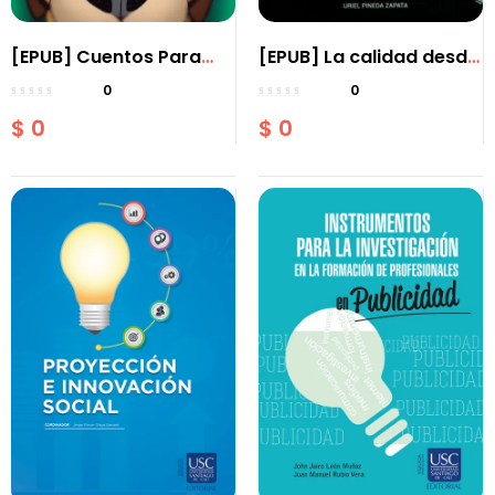
[EPUB] Cuentos Para
[EPUB] La calidad desde
soñar con mascotas
el arte: un modelo para
0
0
valientes
la generación de valor
$
0
$
0
social