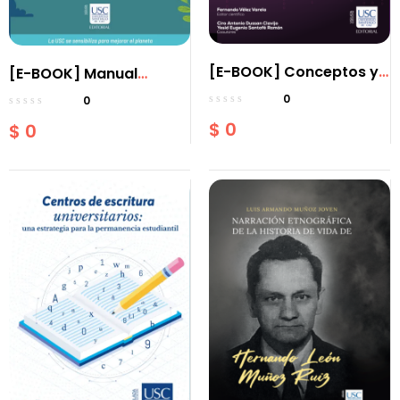
[E-BOOK] Conceptos y
[E-BOOK] Manual
Referencias en Teoría
didáctico de educación
0
0
de la Información y las
ambiental
$
0
$
0
Telecomunicaciones.
Aspectos Digitales