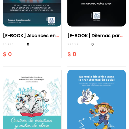
[E-BOOK] Alcances en
[E-BOOK] Dilemas para
neurociencias
la formación ético-
0
0
cognitivas Tomo I
discursiva Re-edición
$
0
$
0