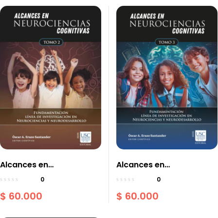
Alcances en
Alcances en
neurociencias cognitivas
neurociencias
0
0
Tomo II fundamentación
cognitivas:
$
60.000
$
60.000
línea de investigación en
Fundamentación de la
neurociencias y
línea de investigación en