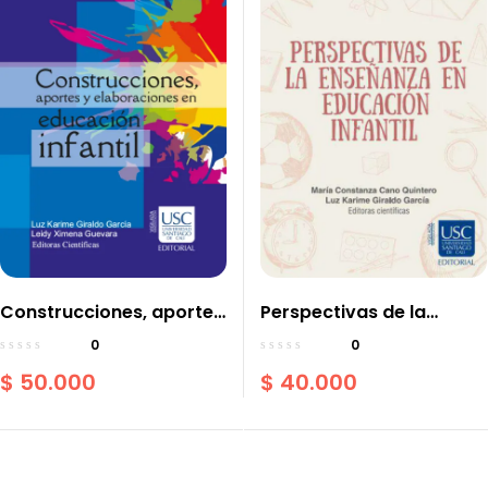
Construcciones, aportes
Perspectivas de la
y elaboraciones en
enseñanza en educación
0
0
educación infantil
infantil
$
50.000
$
40.000