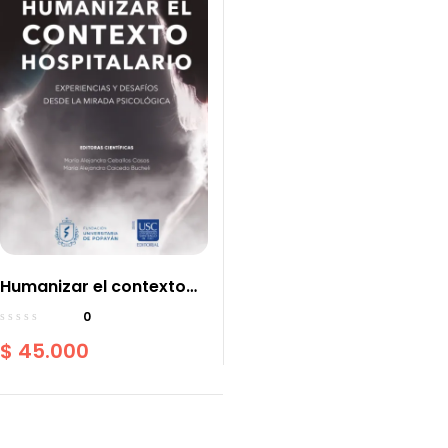
Humanizar el contexto
hospitalario Experiencias
0
y desafíos desde la
$
45.000
mirada psicológica