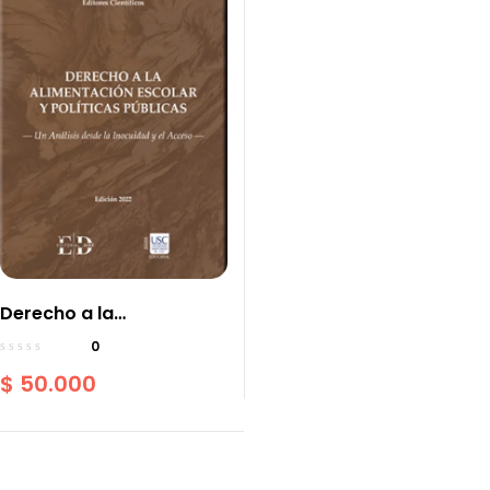
Derecho a la
alimentación escolar y
0
políticas públicas Un
$
50.000
Análisis desde la
Inocuidad y el Acceso