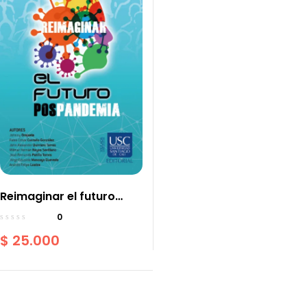
Reimaginar el futuro
pospandemia
0
$
25.000