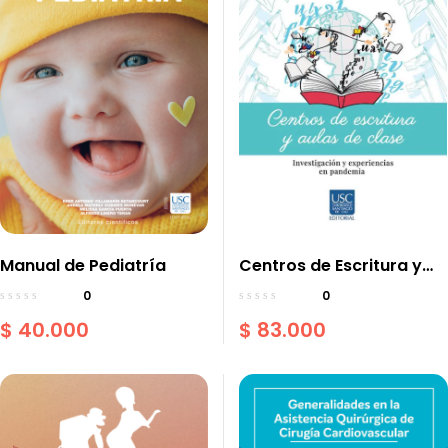
Manual de Pediatría
Centros de Escritura y
Aulas de Clase
0
0
$
40.000
$
83.000