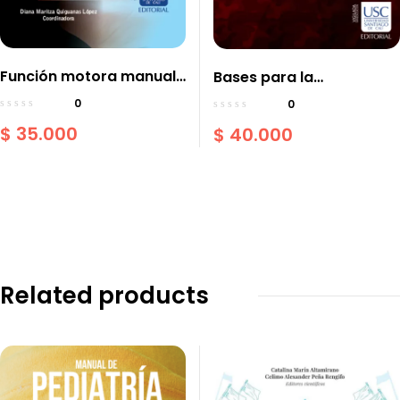
Función motora manual
Bases para la
en parálisis cerebral
interpretación y análisis
0
0
de gases arteriovenosos
$
35.000
$
40.000
Related products