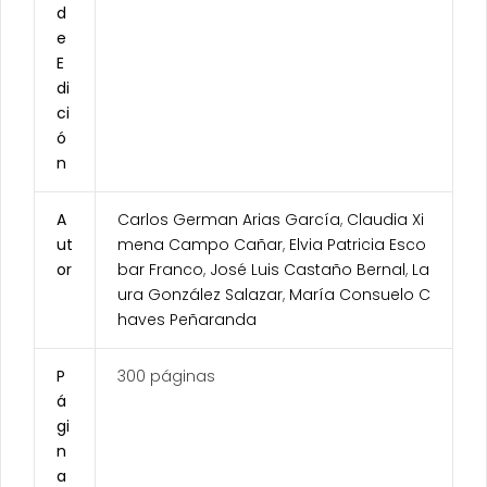
d
e
E
di
ci
ó
n
A
Carlos German Arias García
,
Claudia Xi
ut
mena Campo Cañar
,
Elvia Patricia Esco
or
bar Franco
,
José Luis Castaño Bernal
,
La
ura González Salazar
,
María Consuelo C
haves Peñaranda
P
300 páginas
á
gi
n
a