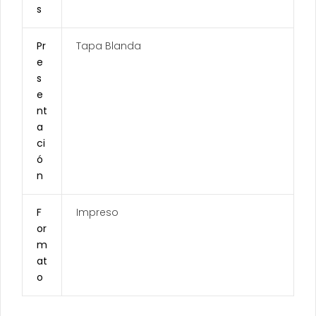
s
Pr
Tapa Blanda
e
s
e
nt
a
ci
ó
n
F
Impreso
or
m
at
o