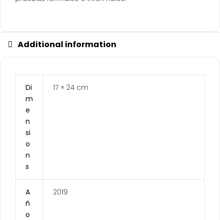
Additional information
Di
17 × 24 cm
m
e
n
si
o
n
s
A
2019
ñ
o