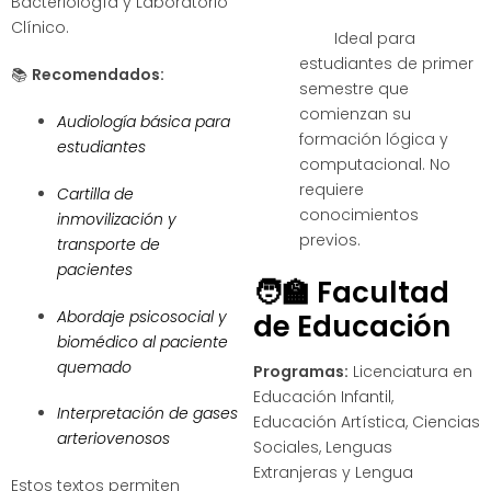
Bacteriología y Laboratorio
Clínico.
Ideal para
estudiantes de primer
📚
Recomendados:
semestre que
comienzan su
Audiología básica para
formación lógica y
estudiantes
computacional. No
requiere
Cartilla de
conocimientos
inmovilización y
previos.
transporte de
pacientes
🧑‍🏫
Facultad
Abordaje psicosocial y
de Educación
biomédico al paciente
quemado
Programas:
Licenciatura en
Educación Infantil,
Interpretación de gases
Educación Artística, Ciencias
arteriovenosos
Sociales, Lenguas
Extranjeras y Lengua
Estos textos permiten