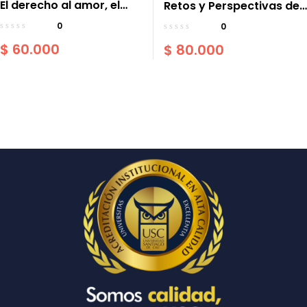
El derecho al amor, el
Retos y Perspectivas del
reconocimiento de las
Derecho Médico
0
0
uniones diversas en
$
60.000
$
80.000
Colombia y Costa Rica