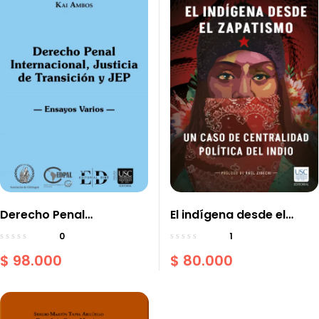
Derecho Penal
El indígena desde el
Internacional, Justicia de
zapatismo: Un caso de
0
1
Transición y JEP Ensayos
centralidad política del
$
98.000
$
80.000
Varios
indio Edición Revisada