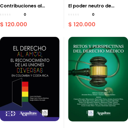
Contribuciones al
El poder neutro de
Derecho Penal
Benjamin Constant y la
0
0
Colombiano Libro
evolución de la
$
120.000
$
120.000
Homenaje al Maestro
organización electoral
Jorge Enrique Valencia
colombiana
Martínez