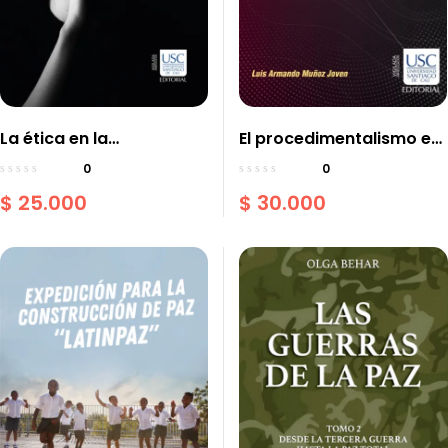
La ética en la
El procedimentalismo en
concepción de
la formación ético-
0
0
ciudadanía
discursiva profesional
$
25.000
$
30.000