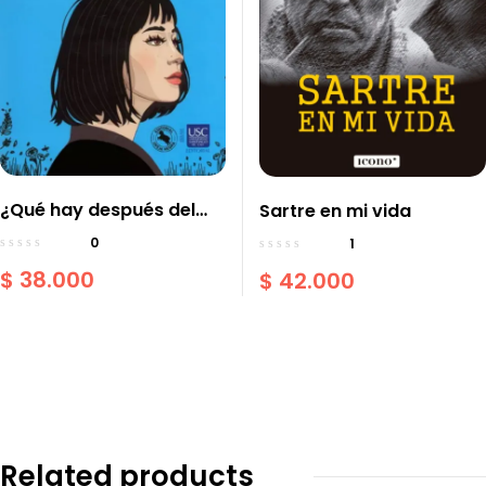
¿Qué hay después del
Sartre en mi vida
amor? Novela
0
1
$
38.000
$
42.000
Related products