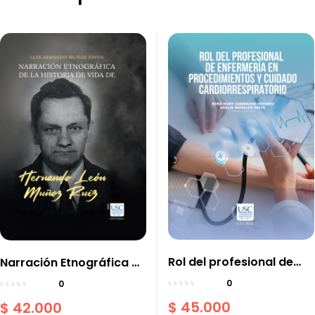
Rol del profesional de
Narración Etnográfica de
enfermería en
la Historia de Vida de
0
0
procedimientos y
Hernando León Muñoz
$
45.000
$
42.000
cuidado
Ruiz