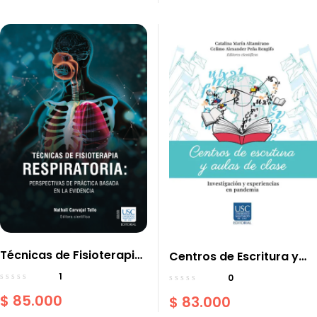
cardiorrespiratorio
Técnicas de Fisioterapia
Centros de Escritura y
Respiratoria:
Aulas de Clase
1
0
Perspectivas de práctica
$
85.000
$
83.000
basada en la evidencia