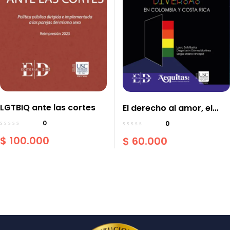
LGTBIQ ante las cortes
El derecho al amor, el
reconocimiento de las
0
0
uniones diversas en
$
100.000
$
60.000
Colombia y Costa Rica