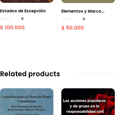
Estados de Excepción
Elementos y Marco
Teórico de la
0
0
Responsabilidad Civil
$
100.000
$
50.000
Una mirada desde el
Derecho Español
Related products