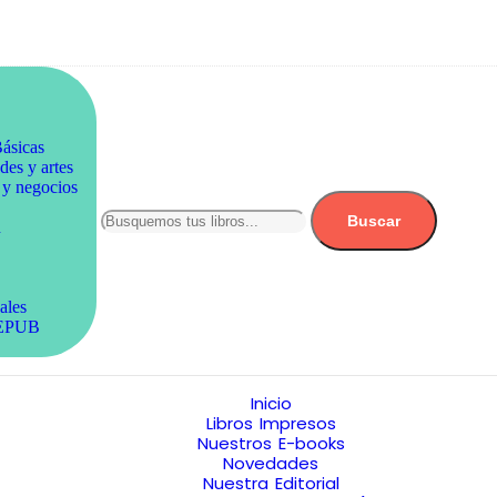
ásicas
es y artes
y negocios
Buscar
n
ales
/EPUB
Inicio
Libros Impresos
Nuestros E-books
Novedades
Nuestra Editorial