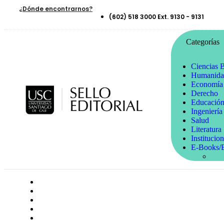
¿Dónde encontrarnos?
(602) 518 3000 Ext. 9130 - 9131
Categorías
Ciencias B
Humanidad
Economía 
Derecho
Educació
Ingeniería
Salud
Literatura
Institucion
E-Books