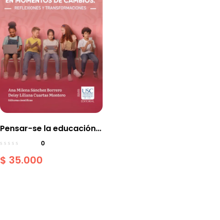
Pensar-se la educación
en momentos de
0
cambios. Reflexiones y
$
35.000
transformaciones