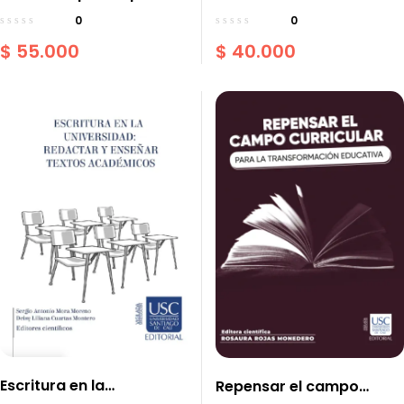
Acercamientos desde la
universitarios: una
0
0
historia cultural
estrategia para la
$
55.000
$
40.000
permanencia estudiantil
Escritura en la
Repensar el campo