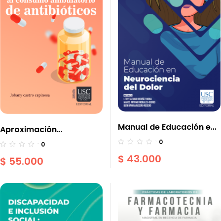
Manual de Educación en
Aproximación
Neurociencia del Dolor
metodológica al
0
0
consumo ambulatorio
$
43.000
$
55.000
de Antibióticos