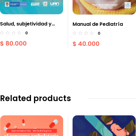
Salud, subjetividad y
Manual de Pediatría
estudios cualitativos.
0
0
Aproximaciones a la
$
80.000
$
40.000
salud sexual, física y
mental
Related products