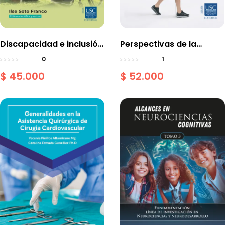
Discapacidad e inclusión
Perspectivas de la
social: evolución,
marcha humana
0
1
modelos y tendencias
$
45.000
$
52.000
investigativas