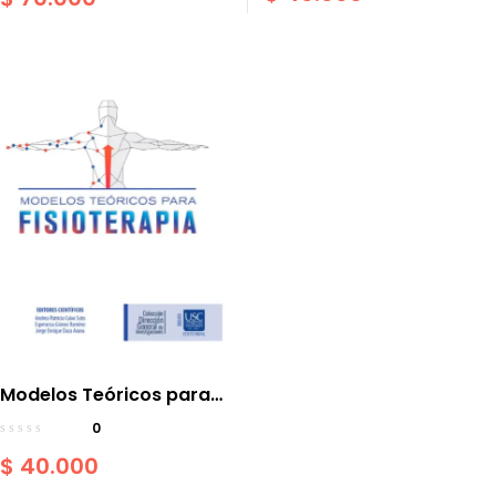
Perspectiva
Interdisciplinaria
Modelos Teóricos para
Fisioterapia
0
$
40.000