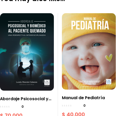
Manual de Pediatría
Abordaje Psicosocial y
Biomédico al Paciente
0
0
Quemado una
$
40.000
$
70.000