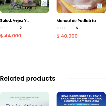
Salud, Vejez Y
Manual de Pediatría
Discapacidad
0
0
$
44.000
$
40.000
Related products