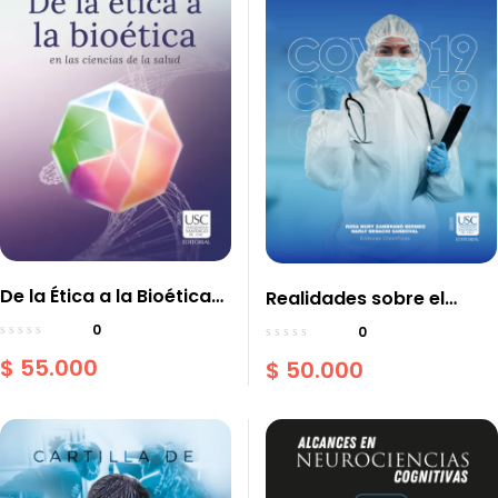
De la Ética a la Bioética
Realidades sobre el
en las Ciencias de la
Covid en la Prevención
0
0
Salud
Primaria, Secundaria y
$
55.000
$
50.000
Terciaria los Desafíos
para la Siguiente
Pandemia