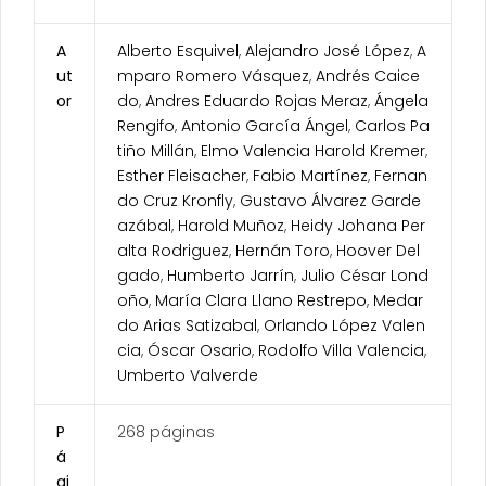
A
Alberto Esquivel
,
Alejandro José López
,
A
ut
mparo Romero Vásquez
,
Andrés Caice
or
do
,
Andres Eduardo Rojas Meraz
,
Ángela
Rengifo
,
Antonio García Ángel
,
Carlos Pa
tiño Millán
,
Elmo Valencia Harold Kremer
,
Esther Fleisacher
,
Fabio Martínez
,
Fernan
do Cruz Kronfly
,
Gustavo Álvarez Garde
azábal
,
Harold Muñoz
,
Heidy Johana Per
alta Rodriguez
,
Hernán Toro
,
Hoover Del
gado
,
Humberto Jarrín
,
Julio César Lond
oño
,
María Clara Llano Restrepo
,
Medar
do Arias Satizabal
,
Orlando López Valen
cia
,
Óscar Osario
,
Rodolfo Villa Valencia
,
Umberto Valverde
P
268 páginas
á
gi