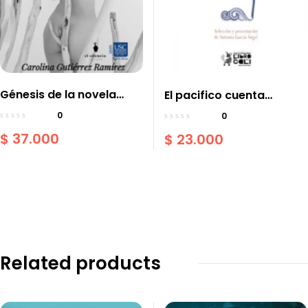
Génesis de la novela
El pacifico cuenta
pornográfica en
antología de jóvenes
0
0
Colombia: la Cali de
narradores del Pacífico
$
37.000
$
23.000
Hernán Hoyos
colombiano
Related products