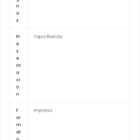
n
a
s
Pr
Tapa Blanda
e
s
e
nt
a
ci
ó
n
F
Impreso
or
m
at
o