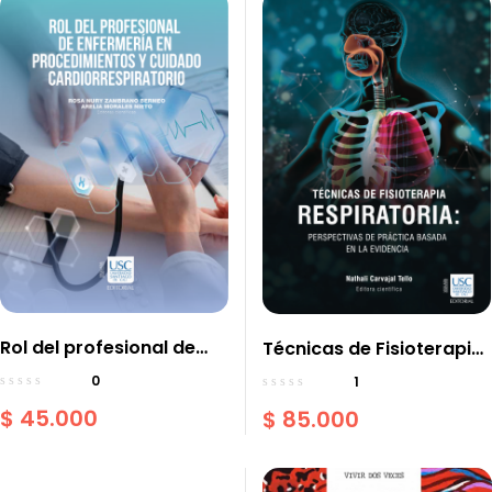
Rol del profesional de
Técnicas de Fisioterapia
enfermería en
Respiratoria:
0
1
procedimientos y
Perspectivas de práctica
$
45.000
$
85.000
cuidado
basada en la evidencia
cardiorrespiratorio