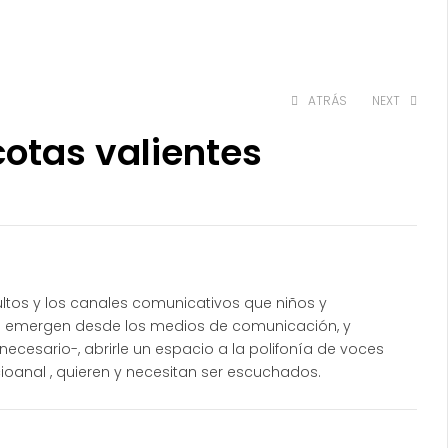
ATRÁS
NEXT
otas valientes
$
$
30.000
40.000
ltos y los canales comunicativos que niños y
ue emergen desde los medios de comunicación, y
necesario-, abrirle un espacio a la polifonía de voces
ioanal , quieren y necesitan ser escuchados.