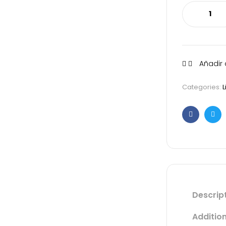
Añadir 
Categories:
L
Faceboo
Twit
Descrip
Additio