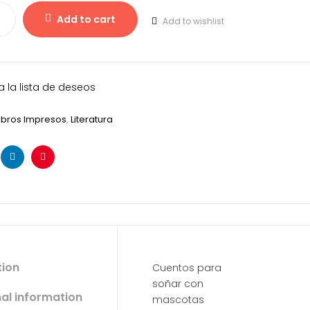
Add to cart
Add to wishlist
a la lista de deseos
ibros Impresos
,
Literatura
k
ter
Linkedin
Pinterest
tion
Cuentos para
soñar con
nal information
mascotas